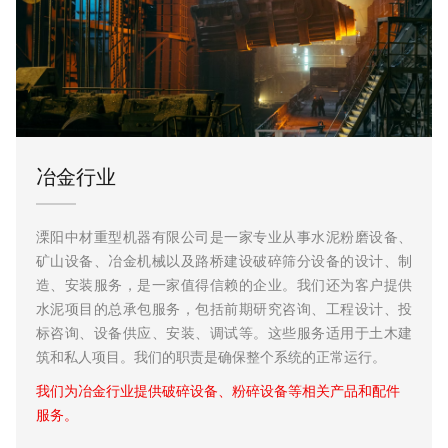
冶金行业
溧阳中材重型机器有限公司是一家专业从事水泥粉磨设备、
矿山设备、冶金机械以及路桥建设破碎筛分设备的设计、制
造、安装服务，是一家值得信赖的企业。我们还为客户提供
yang.com
水泥项目的总承包服务，包括前期研究咨询、工程设计、投
标咨询、设备供应、安装、调试等。这些服务适用于土木建
工业园区滨河路11号
筑和私人项目。我们的职责是确保整个系统的正常运行。
我们为冶金行业提供破碎设备、粉碎设备等相关产品和配件
服务。